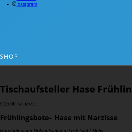
instagram
SHOP
Tischaufsteller Hase Frühli
€
15,00
inkl. MwSt.
Frühlingsbote– Hase mit Narzisse
Handgefertigter Holzaufsteller mit Edelstahl-Motiv