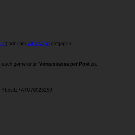
.at
) oder per
WhatsApp
entgegen.
.
e auch gerne unter
Vorauskassa per Post
zu.
 Ybbsitz
/
ATU76925259