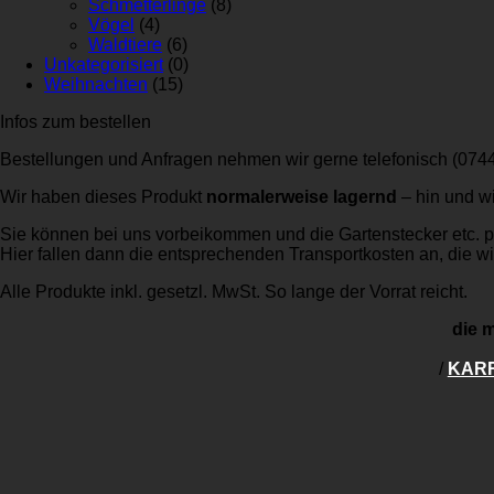
Schmetterlinge
(8)
Vögel
(4)
Waldtiere
(6)
Unkategorisiert
(0)
Weihnachten
(15)
Infos zum bestellen
Bestellungen und Anfragen nehmen wir gerne telefonisch (074
Wir haben dieses Produkt
normalerweise lagernd
– hin und w
Sie können bei uns vorbeikommen und die Gartenstecker etc. 
Hier fallen dann die entsprechenden Transportkosten an, die wir
Alle Produkte inkl. gesetzl. MwSt. So lange der Vorrat reicht.
die m
/
KAR