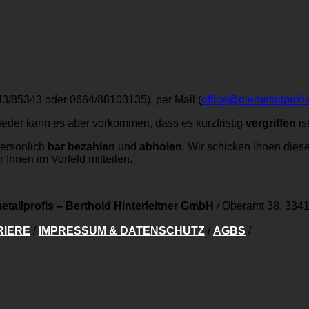
43/85343 oder 0664/88103135), per Mail (
office@diemetallprofis
ieder kann es aber vorkommen, dass es kurzfristig
vergriffen
ist
persönlich
bar bezahlen
und
abholen
. Wir schicken Ihnen dies
 Ihnen im Vorfeld mitteilen.
etallprofis – Berthold Hinterleitner GmbH
/
Oberamt 38, 3341
RIERE
/
IMPRESSUM & DATENSCHUTZ
/
AGBS
/