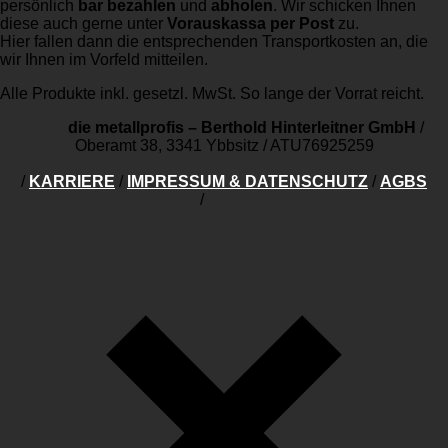
persönlich
bar bezahlen
und
abholen
. Wir schicken Ihnen
diese auch gerne unter
Vorauskassa per Post
zu.
Hier fallen dann die entsprechenden Transportkosten an, die
wir Ihnen im Vorfeld mitteilen.
Alle Produkte inkl. gesetzl. MwSt. So lange der Vorrat reicht.
die metallprofis – Berthold Hinterleitner GmbH
/
Oberamt 38, 3341 Ybbsitz
/
ATU76925259
/
KARRIERE
/
IMPRESSUM & DATENSCHUTZ
/
AGBS
/