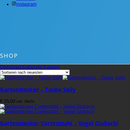
instagram
SHOP
Download Kategorie Katalog
Gartenstecker – Taube Sally
€
15,00
inkl. MwSt.
Gartenstecker Cortenstahl – Vogel Glubschi