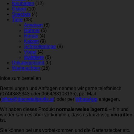
Neuheiten
(12)
Ostern
(10)
Specials
(4)
Tiere
(43)
Ameisen
(6)
Hühner
(6)
Hunde
(4)
Katzen
(9)
Schmetterlinge
(8)
Vögel
(4)
Waldtiere
(6)
Unkategorisiert
(0)
Weihnachten
(15)
Infos zum bestellen
Bestellungen und Anfragen nehmen wir gerne telefonisch
(07443/85343 oder 0664/88103135), per Mail
(
office@diemetallprofis.at
) oder per
WhatsApp
entgegen.
Wir haben dieses Produkt
normalerweise lagernd
– hin und
wieder kann es aber vorkommen, dass es kurzfristig
vergriffen
ist.
Sie können bei uns vorbeikommen und die Gartenstecker etc.