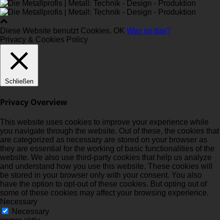
Diese Website benutzt Cookies.
OK
Was ist das?
Privacy & Cookies Policy
Schließen
Privacy Overview
This website uses cookies to improve your experience while
you navigate through the website. Out of these, the cookies that
are categorized as necessary are stored on your browser as
they are essential for the working of basic functionalities of the
website. We also use third-party cookies that help us analyze
and understand how you use this website. These cookies will
be stored in your browser only with your consent. You also
have the option to opt-out of these cookies. But opting out of
some of these cookies may affect your browsing experience.
Necessary
Necessary