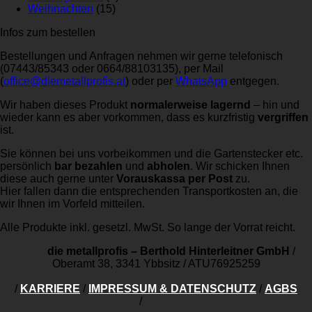
Weihnachten
(15)
Infos zum bestellen
Bestellungen und Anfragen nehmen wir gerne telefonisch
(07443/85343 oder 0664/88103135), per Mail
(
office@diemetallprofis.at
) oder per
WhatsApp
entgegen.
Wir haben dieses Produkt
normalerweise lagernd
– hin und
wieder kann es aber vorkommen, dass es kurzfristig
vergriffen
ist.
Sie können bei uns vorbeikommen und die Gartenstecker etc.
persönlich
bar bezahlen
und
abholen
. Wir schicken Ihnen
diese auch gerne unter
Vorauskassa per Post
zu.
Hier fallen dann die entsprechenden Transportkosten an, die
wir Ihnen im Vorfeld mitteilen.
Alle Produkte inkl. gesetzl. MwSt. So lange der Vorrat reicht.
die metallprofis – Berthold Hinterleitner GmbH
/
Oberamt 38, 3341 Ybbsitz
/
ATU76925259
/
KARRIERE
/
IMPRESSUM & DATENSCHUTZ
/
AGBS
/