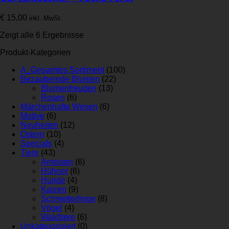
€
15,00
inkl. MwSt.
Zeigt alle 6 Ergebnisse
Produkt-Kategorien
A_Gesamtes Sortiment
(100)
Bezaubernde Blumen
(22)
Blumenfreuden
(13)
Rosen
(6)
Märchenhafte Wesen
(6)
Motive
(6)
Neuheiten
(12)
Ostern
(10)
Specials
(4)
Tiere
(43)
Ameisen
(6)
Hühner
(6)
Hunde
(4)
Katzen
(9)
Schmetterlinge
(8)
Vögel
(4)
Waldtiere
(6)
Unkategorisiert
(0)