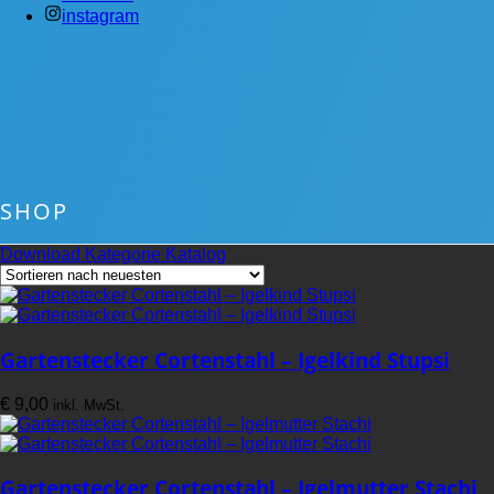
instagram
SHOP
Download Kategorie Katalog
Gartenstecker Cortenstahl – Igelkind Stupsi
€
9,00
inkl. MwSt.
Gartenstecker Cortenstahl – Igelmutter Stachi