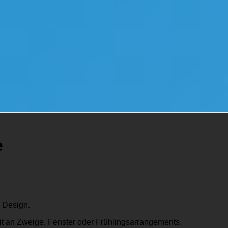
e
n Design.
it an Zweige, Fenster oder Frühlingsarrangements.