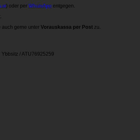
.at
) oder per
WhatsApp
entgegen.
.
e auch gerne unter
Vorauskassa per Post
zu.
 Ybbsitz
/
ATU76925259