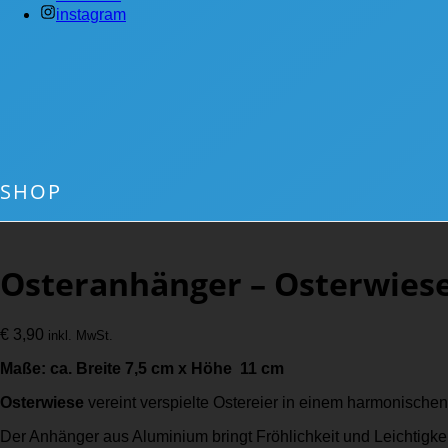
instagram
SHOP
Osteranhänger – Osterwies
€
3,90
inkl. MwSt.
Maße: ca. Breite 7,5 cm x Höhe 11 cm
Osterwiese
vereint verspielte Ostereier in einem harmonische
Der Anhänger aus Aluminium bringt Fröhlichkeit und Leichtigke