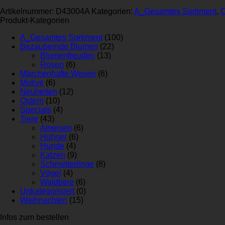
Artikelnummer:
D43004A
Kategorien:
A_Gesamtes Sortiment
,
O
Produkt-Kategorien
A_Gesamtes Sortiment
(100)
Bezaubernde Blumen
(22)
Blumenfreuden
(13)
Rosen
(6)
Märchenhafte Wesen
(6)
Motive
(6)
Neuheiten
(12)
Ostern
(10)
Specials
(4)
Tiere
(43)
Ameisen
(6)
Hühner
(6)
Hunde
(4)
Katzen
(9)
Schmetterlinge
(8)
Vögel
(4)
Waldtiere
(6)
Unkategorisiert
(0)
Weihnachten
(15)
Infos zum bestellen