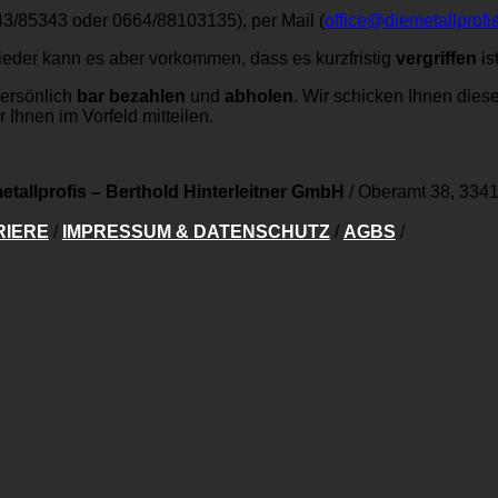
43/85343 oder 0664/88103135), per Mail (
office@diemetallprofis
ieder kann es aber vorkommen, dass es kurzfristig
vergriffen
ist
persönlich
bar bezahlen
und
abholen
. Wir schicken Ihnen dies
 Ihnen im Vorfeld mitteilen.
etallprofis – Berthold Hinterleitner GmbH
/
Oberamt 38, 3341
RIERE
/
IMPRESSUM & DATENSCHUTZ
/
AGBS
/