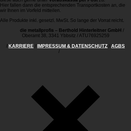
Hier fallen dann die entsprechenden Transportkosten an, die
wir Ihnen im Vorfeld mitteilen.
Alle Produkte inkl. gesetzl. MwSt. So lange der Vorrat reicht.
die metallprofis – Berthold Hinterleitner GmbH
/
Oberamt 38, 3341 Ybbsitz
/
ATU76925259
/
KARRIERE
/
IMPRESSUM & DATENSCHUTZ
/
AGBS
/