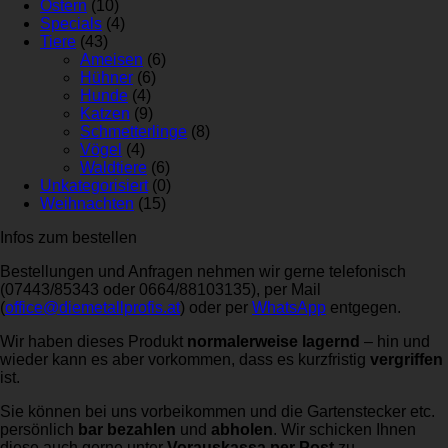
Ostern
(10)
Specials
(4)
Tiere
(43)
Ameisen
(6)
Hühner
(6)
Hunde
(4)
Katzen
(9)
Schmetterlinge
(8)
Vögel
(4)
Waldtiere
(6)
Unkategorisiert
(0)
Weihnachten
(15)
Infos zum bestellen
Bestellungen und Anfragen nehmen wir gerne telefonisch
(07443/85343 oder 0664/88103135), per Mail
(
office@diemetallprofis.at
) oder per
WhatsApp
entgegen.
Wir haben dieses Produkt
normalerweise lagernd
– hin und
wieder kann es aber vorkommen, dass es kurzfristig
vergriffen
ist.
Sie können bei uns vorbeikommen und die Gartenstecker etc.
persönlich
bar bezahlen
und
abholen
. Wir schicken Ihnen
diese auch gerne unter
Vorauskassa per Post
zu.