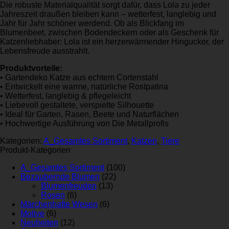
Die robuste Materialqualität sorgt dafür, dass Lola zu jeder
Jahreszeit draußen bleiben kann – wetterfest, langlebig und
Jahr für Jahr schöner werdend. Ob als Blickfang im
Blumenbeet, zwischen Bodendeckern oder als Geschenk für
Katzenliebhaber: Lola ist ein herzerwärmender Hingucker, der
Lebensfreude ausstrahlt.
Produktvorteile:
• Gartendeko Katze aus echtem Cortenstahl
• Entwickelt eine warme, natürliche Rostpatina
• Wetterfest, langlebig & pflegeleicht
• Liebevoll gestaltete, verspielte Silhouette
• Ideal für Garten, Rasen, Beete und Naturflächen
• Hochwertige Ausführung von Die Metallprofis
Kategorien:
A_Gesamtes Sortiment
,
Katzen
,
Tiere
Produkt-Kategorien
A_Gesamtes Sortiment
(100)
Bezaubernde Blumen
(22)
Blumenfreuden
(13)
Rosen
(6)
Märchenhafte Wesen
(6)
Motive
(6)
Neuheiten
(12)