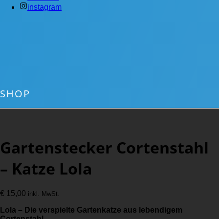
instagram
SHOP
Gartenstecker Cortenstahl
– Katze Lola
€
15,00
inkl. MwSt.
Lola – Die verspielte Gartenkatze aus lebendigem
Cortenstahl