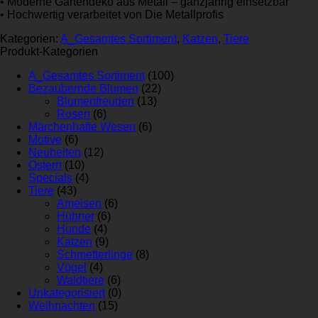
• Moderne Gartendeko aus Metall – ganzjährig einsetzbar
• Hochwertig verarbeitet von Die Metallprofis
Kategorien:
A_Gesamtes Sortiment
,
Katzen
,
Tiere
Produkt-Kategorien
A_Gesamtes Sortiment
(100)
Bezaubernde Blumen
(22)
Blumenfreuden
(13)
Rosen
(6)
Märchenhafte Wesen
(6)
Motive
(6)
Neuheiten
(12)
Ostern
(10)
Specials
(4)
Tiere
(43)
Ameisen
(6)
Hühner
(6)
Hunde
(4)
Katzen
(9)
Schmetterlinge
(8)
Vögel
(4)
Waldtiere
(6)
Unkategorisiert
(0)
Weihnachten
(15)