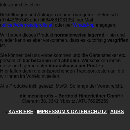
Infos zum bestellen
Bestellungen und Anfragen nehmen wir gerne telefonisch
(07443/85343 oder 0664/88103135), per Mail
(
office@diemetallprofis.at
) oder per
WhatsApp
entgegen.
Wir haben dieses Produkt
normalerweise lagernd
– hin und
wieder kann es aber vorkommen, dass es kurzfristig
vergriffen
ist.
Sie können bei uns vorbeikommen und die Gartenstecker etc.
persönlich
bar bezahlen
und
abholen
. Wir schicken Ihnen
diese auch gerne unter
Vorauskassa per Post
zu.
Hier fallen dann die entsprechenden Transportkosten an, die
wir Ihnen im Vorfeld mitteilen.
Alle Produkte inkl. gesetzl. MwSt. So lange der Vorrat reicht.
die metallprofis – Berthold Hinterleitner GmbH
/
Oberamt 38, 3341 Ybbsitz
/
ATU76925259
/
KARRIERE
/
IMPRESSUM & DATENSCHUTZ
/
AGBS
/