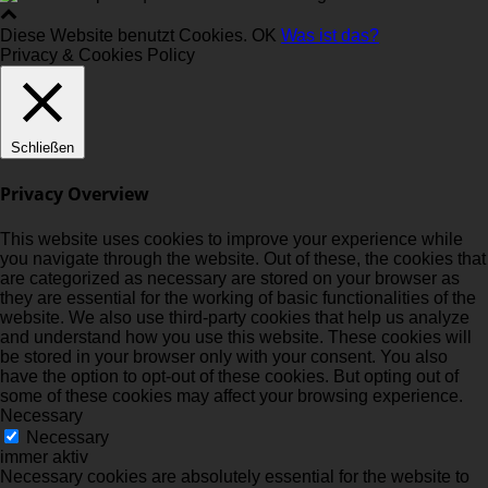
Diese Website benutzt Cookies.
OK
Was ist das?
Privacy & Cookies Policy
Schließen
Privacy Overview
This website uses cookies to improve your experience while
you navigate through the website. Out of these, the cookies that
are categorized as necessary are stored on your browser as
they are essential for the working of basic functionalities of the
website. We also use third-party cookies that help us analyze
and understand how you use this website. These cookies will
be stored in your browser only with your consent. You also
have the option to opt-out of these cookies. But opting out of
some of these cookies may affect your browsing experience.
Necessary
Necessary
immer aktiv
Necessary cookies are absolutely essential for the website to