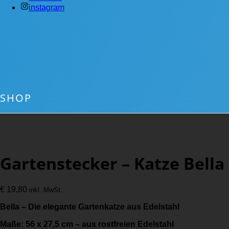
instagram
SHOP
Gartenstecker – Katze Bella
€
19,80
inkl. MwSt.
Bella – Die elegante Gartenkatze aus Edelstahl
Maße: 56 x 27,5 cm – aus rostfreien Edelstahl