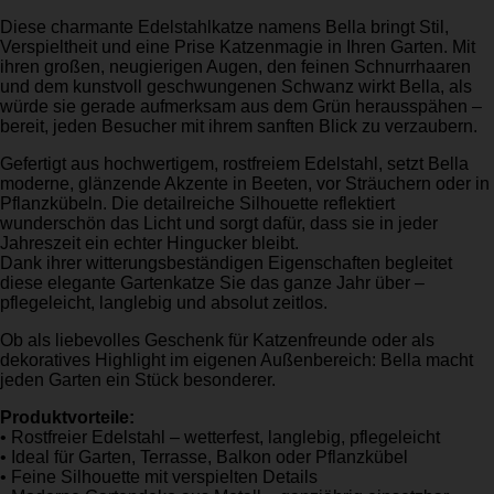
Diese charmante Edelstahlkatze namens Bella bringt Stil,
Verspieltheit und eine Prise Katzenmagie in Ihren Garten. Mit
ihren großen, neugierigen Augen, den feinen Schnurrhaaren
und dem kunstvoll geschwungenen Schwanz wirkt Bella, als
würde sie gerade aufmerksam aus dem Grün herausspähen –
bereit, jeden Besucher mit ihrem sanften Blick zu verzaubern.
Gefertigt aus hochwertigem, rostfreiem Edelstahl, setzt Bella
moderne, glänzende Akzente in Beeten, vor Sträuchern oder in
Pflanzkübeln. Die detailreiche Silhouette reflektiert
wunderschön das Licht und sorgt dafür, dass sie in jeder
Jahreszeit ein echter Hingucker bleibt.
Dank ihrer witterungsbeständigen Eigenschaften begleitet
diese elegante Gartenkatze Sie das ganze Jahr über –
pflegeleicht, langlebig und absolut zeitlos.
Ob als liebevolles Geschenk für Katzenfreunde oder als
dekoratives Highlight im eigenen Außenbereich: Bella macht
jeden Garten ein Stück besonderer.
Produktvorteile:
• Rostfreier Edelstahl – wetterfest, langlebig, pflegeleicht
• Ideal für Garten, Terrasse, Balkon oder Pflanzkübel
• Feine Silhouette mit verspielten Details