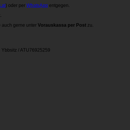
.at
) oder per
WhatsApp
entgegen.
.
e auch gerne unter
Vorauskassa per Post
zu.
 Ybbsitz
/
ATU76925259