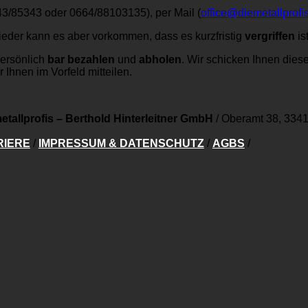
43/85343 oder 0664/88103135), per Mail (
office@diemetallprofis
ieder kann es aber vorkommen, dass es kurzfristig
vergriffen
ist
persönlich
bar bezahlen
und
abholen
. Wir schicken Ihnen dies
 Ihnen im Vorfeld mitteilen.
etallprofis – Berthold Hinterleitner GmbH
/
Oberamt 38, 3341
RIERE
/
IMPRESSUM & DATENSCHUTZ
/
AGBS
/