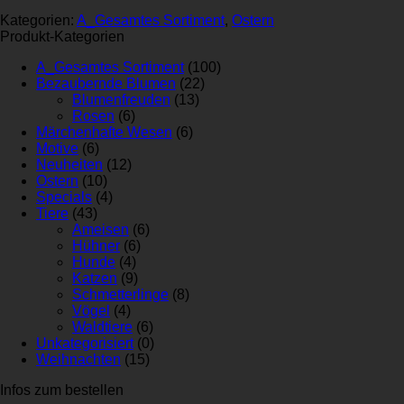
Kategorien:
A_Gesamtes Sortiment
,
Ostern
Produkt-Kategorien
A_Gesamtes Sortiment
(100)
Bezaubernde Blumen
(22)
Blumenfreuden
(13)
Rosen
(6)
Märchenhafte Wesen
(6)
Motive
(6)
Neuheiten
(12)
Ostern
(10)
Specials
(4)
Tiere
(43)
Ameisen
(6)
Hühner
(6)
Hunde
(4)
Katzen
(9)
Schmetterlinge
(8)
Vögel
(4)
Waldtiere
(6)
Unkategorisiert
(0)
Weihnachten
(15)
Infos zum bestellen