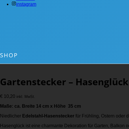
instagram
SHOP
Gartenstecker – Hasenglück
€
10,20
inkl. MwSt.
Maße: ca. Breite 14 cm x Höhe 35 cm
Niedlicher
Edelstahl-Hasenstecker
für Frühling, Ostern oder 
Hasenglück ist eine charmante Dekoration für Garten, Balkon o