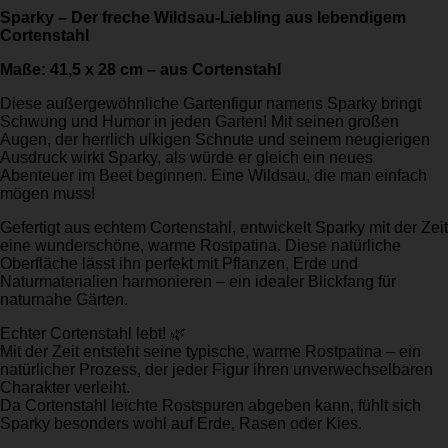
Sparky – Der freche Wildsau-Liebling aus lebendigem
Cortenstahl
Maße: 41,5 x 28 cm – aus Cortenstahl
Diese außergewöhnliche Gartenfigur namens Sparky bringt
Schwung und Humor in jeden Garten! Mit seinen großen
Augen, der herrlich ulkigen Schnute und seinem neugierigen
Ausdruck wirkt Sparky, als würde er gleich ein neues
Abenteuer im Beet beginnen. Eine Wildsau, die man einfach
mögen muss!
Gefertigt aus echtem Cortenstahl, entwickelt Sparky mit der Zeit
eine wunderschöne, warme Rostpatina. Diese natürliche
Oberfläche lässt ihn perfekt mit Pflanzen, Erde und
Naturmaterialien harmonieren – ein idealer Blickfang für
naturnahe Gärten.
Echter Cortenstahl lebt! 🌿
Mit der Zeit entsteht seine typische, warme Rostpatina – ein
natürlicher Prozess, der jeder Figur ihren unverwechselbaren
Charakter verleiht.
Da Cortenstahl leichte Rostspuren abgeben kann, fühlt sich
Sparky besonders wohl auf Erde, Rasen oder Kies.