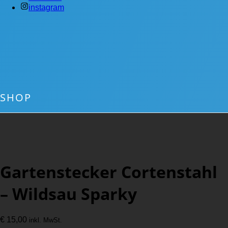
instagram
SHOP
Gartenstecker Cortenstahl
– Wildsau Sparky
€
15,00
inkl. MwSt.