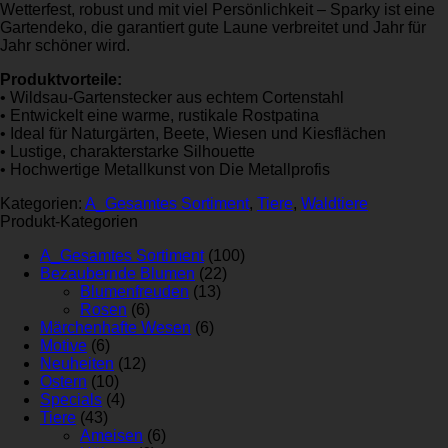
Wetterfest, robust und mit viel Persönlichkeit – Sparky ist eine
Gartendeko, die garantiert gute Laune verbreitet und Jahr für
Jahr schöner wird.
Produktvorteile:
• Wildsau-Gartenstecker aus echtem Cortenstahl
• Entwickelt eine warme, rustikale Rostpatina
• Ideal für Naturgärten, Beete, Wiesen und Kiesflächen
• Lustige, charakterstarke Silhouette
• Hochwertige Metallkunst von Die Metallprofis
Kategorien:
A_Gesamtes Sortiment
,
Tiere
,
Waldtiere
Produkt-Kategorien
A_Gesamtes Sortiment
(100)
Bezaubernde Blumen
(22)
Blumenfreuden
(13)
Rosen
(6)
Märchenhafte Wesen
(6)
Motive
(6)
Neuheiten
(12)
Ostern
(10)
Specials
(4)
Tiere
(43)
Ameisen
(6)