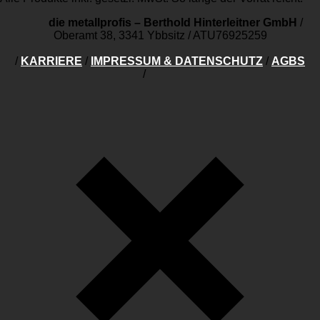
die metallprofis – Berthold Hinterleitner GmbH
/
Oberamt 38, 3341 Ybbsitz
/
ATU76925259
/
KARRIERE
/
IMPRESSUM & DATENSCHUTZ
/
AGBS
/