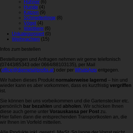
Hühner
(6)
Hunde
(4)
Katzen
(9)
Schmetterlinge
(8)
Vögel
(4)
Waldtiere
(6)
Unkategorisiert
(0)
Weihnachten
(15)
Infos zum bestellen
Bestellungen und Anfragen nehmen wir gerne telefonisch
(07443/85343 oder 0664/88103135), per Mail
(
office@diemetallprofis.at
) oder per
WhatsApp
entgegen.
Wir haben dieses Produkt
normalerweise lagernd
– hin und
wieder kann es aber vorkommen, dass es kurzfristig
vergriffen
ist.
Sie können bei uns vorbeikommen und die Gartenstecker etc.
persönlich
bar bezahlen
und
abholen
. Wir schicken Ihnen
diese auch gerne unter
Vorauskassa per Post
zu.
Hier fallen dann die entsprechenden Transportkosten an, die
wir Ihnen im Vorfeld mitteilen.
Alle Produkte inkl. gesetzl. MwSt. So lange der Vorrat reicht.