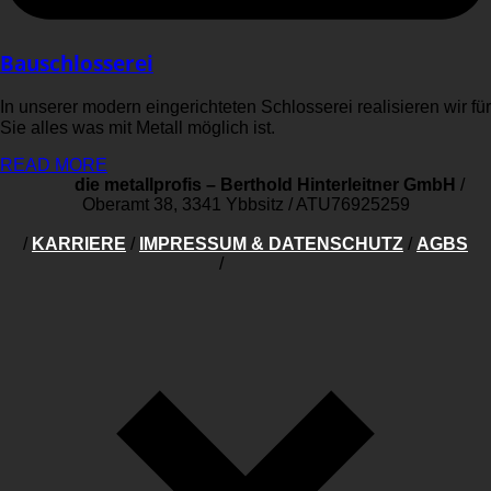
Bauschlosserei
In unserer modern eingerichteten Schlosserei realisieren wir für
Sie alles was mit Metall möglich ist.
READ MORE
die metallprofis – Berthold Hinterleitner GmbH
/
Oberamt 38, 3341 Ybbsitz
/
ATU76925259
/
KARRIERE
/
IMPRESSUM & DATENSCHUTZ
/
AGBS
/